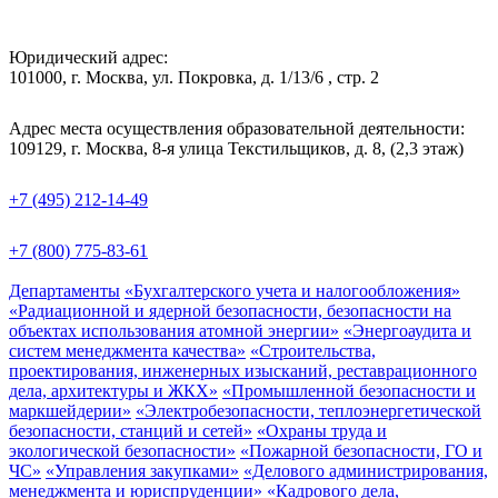
Юридический адрес:
101000, г. Москва, ул. Покровка, д. 1/13/6 , стр. 2
Адрес места осуществления образовательной деятельности:
109129, г. Москва, 8-я улица Текстильщиков, д. 8, (2,3 этаж)
+7 (495) 212-14-49
+7 (800) 775-83-61
Департаменты
«Бухгалтерского учета и налогообложения»
«Радиационной и ядерной безопасности, безопасности на
объектах использования атомной энергии»
«Энергоаудита и
систем менеджмента качества»
«Строительства,
проектирования, инженерных изысканий, реставрационного
дела, архитектуры и ЖКХ»
«Промышленной безопасности и
маркшейдерии»
«Электробезопасности, теплоэнергетической
безопасности, станций и сетей»
«Охраны труда и
экологической безопасности»
«Пожарной безопасности, ГО и
ЧС»
«Управления закупками»
«Делового администрирования,
менеджмента и юриспруденции»
«Кадрового дела,