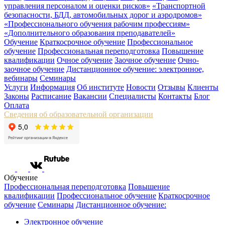
управления персоналом и оценки рисков»
«Транспортной
безопасности, БДД, автомобильных дорог и аэродромов»
«Профессионального обучения рабочим профессиям»
«Дополнительного образования преподавателей»
Обучение
Краткосрочное обучение
Профессиональное
обучение
Профессиональная переподготовка
Повышение
квалификации
Очное обучение
Заочное обучение
Очно-
заочное обучение
Дистанционное обучение: электронное,
вебинары
Семинары
Услуги
Информация
Об институте
Новости
Отзывы
Клиенты
Законы
Расписание
Вакансии
Специалисты
Контакты
Блог
Оплата
Сведения об образовательной организации
Обучение
Профессиональная переподготовка
Повышение
квалификации
Профессиональное обучение
Краткосрочное
обучение
Семинары
Дистанционное обучение:
Электронное обучение