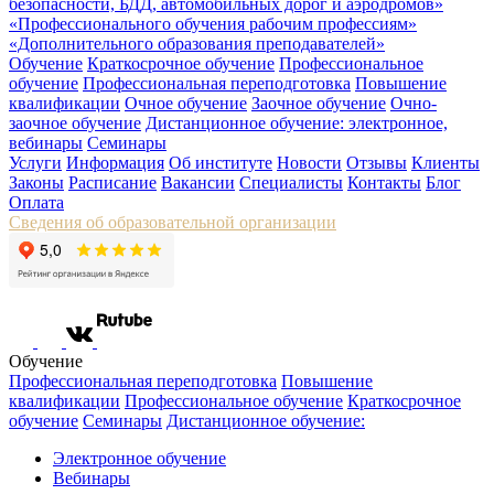
безопасности, БДД, автомобильных дорог и аэродромов»
«Профессионального обучения рабочим профессиям»
«Дополнительного образования преподавателей»
Обучение
Краткосрочное обучение
Профессиональное
обучение
Профессиональная переподготовка
Повышение
квалификации
Очное обучение
Заочное обучение
Очно-
заочное обучение
Дистанционное обучение: электронное,
вебинары
Семинары
Услуги
Информация
Об институте
Новости
Отзывы
Клиенты
Законы
Расписание
Вакансии
Специалисты
Контакты
Блог
Оплата
Сведения об образовательной организации
Обучение
Профессиональная переподготовка
Повышение
квалификации
Профессиональное обучение
Краткосрочное
обучение
Семинары
Дистанционное обучение:
Электронное обучение
Вебинары