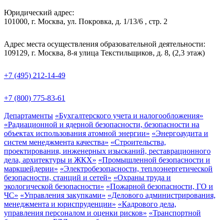
Юридический адрес:
101000, г. Москва, ул. Покровка, д. 1/13/6 , стр. 2
Адрес места осуществления образовательной деятельности:
109129, г. Москва, 8-я улица Текстильщиков, д. 8, (2,3 этаж)
+7 (495) 212-14-49
+7 (800) 775-83-61
Департаменты
«Бухгалтерского учета и налогообложения»
«Радиационной и ядерной безопасности, безопасности на
объектах использования атомной энергии»
«Энергоаудита и
систем менеджмента качества»
«Строительства,
проектирования, инженерных изысканий, реставрационного
дела, архитектуры и ЖКХ»
«Промышленной безопасности и
маркшейдерии»
«Электробезопасности, теплоэнергетической
безопасности, станций и сетей»
«Охраны труда и
экологической безопасности»
«Пожарной безопасности, ГО и
ЧС»
«Управления закупками»
«Делового администрирования,
менеджмента и юриспруденции»
«Кадрового дела,
управления персоналом и оценки рисков»
«Транспортной