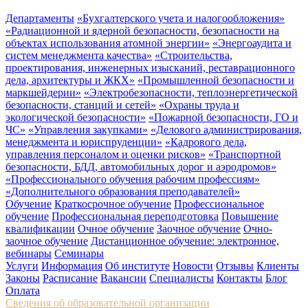
Департаменты
«Бухгалтерского учета и налогообложения»
«Радиационной и ядерной безопасности, безопасности на
объектах использования атомной энергии»
«Энергоаудита и
систем менеджмента качества»
«Строительства,
проектирования, инженерных изысканий, реставрационного
дела, архитектуры и ЖКХ»
«Промышленной безопасности и
маркшейдерии»
«Электробезопасности, теплоэнергетической
безопасности, станций и сетей»
«Охраны труда и
экологической безопасности»
«Пожарной безопасности, ГО и
ЧС»
«Управления закупками»
«Делового администрирования,
менеджмента и юриспруденции»
«Кадрового дела,
управления персоналом и оценки рисков»
«Транспортной
безопасности, БДД, автомобильных дорог и аэродромов»
«Профессионального обучения рабочим профессиям»
«Дополнительного образования преподавателей»
Обучение
Краткосрочное обучение
Профессиональное
обучение
Профессиональная переподготовка
Повышение
квалификации
Очное обучение
Заочное обучение
Очно-
заочное обучение
Дистанционное обучение: электронное,
вебинары
Семинары
Услуги
Информация
Об институте
Новости
Отзывы
Клиенты
Законы
Расписание
Вакансии
Специалисты
Контакты
Блог
Оплата
Сведения об образовательной организации