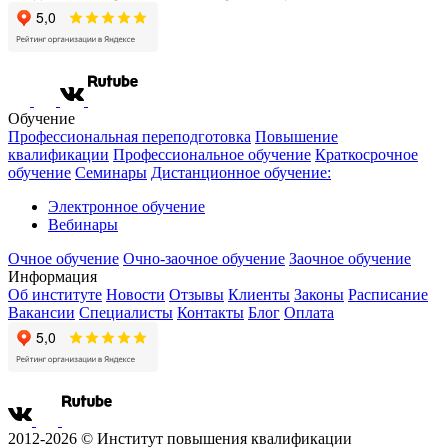
Обучение
Профессиональная переподготовка
Повышение
квалификации
Профессиональное обучение
Краткосрочное
обучение
Семинары
Дистанционное обучение:
Электронное обучение
Вебинары
Очное обучение
Очно-заочное обучение
Заочное обучение
Информация
Об институте
Новости
Отзывы
Клиенты
Законы
Расписание
Вакансии
Специалисты
Контакты
Блог
Оплата
2012-2026 © Институт повышения квалификации