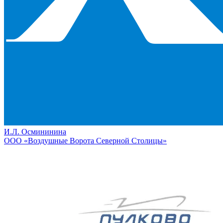
И.Л. Осмининина
ООО «Воздушные Ворота Северной Столицы»