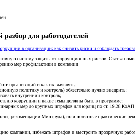
лей
разбор для работодателей
оррупции в организации: как снизить риски и соблюдать требов
ективную систему защиты от коррупционных рисков. Статья пом
дрению мер профилактики в компании.
оте организаций и как их выявлять;
ционную политику и контроль) обязательно нужно внедрить;
изовать внутренний контроль;
йствию коррупции и какие темы должны быть в программе;
плинарных мер до крупных штрафов для юрлиц по ст. 19.28 КоАП
коны, рекомендации Минтруда), но и понятные практические рек
ацию компании, избежать штрафов и выстроить прозрачную рабо