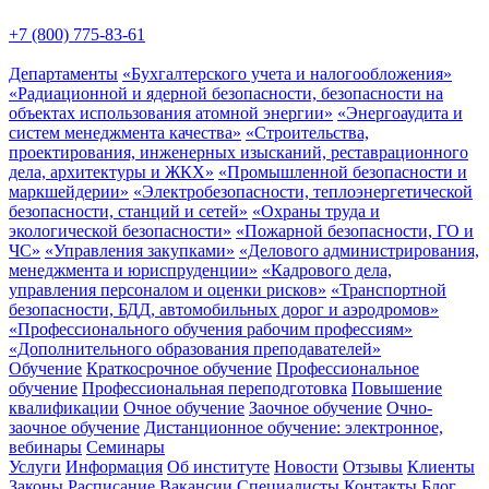
+7 (800) 775-83-61
Департаменты
«Бухгалтерского учета и налогообложения»
«Радиационной и ядерной безопасности, безопасности на
объектах использования атомной энергии»
«Энергоаудита и
систем менеджмента качества»
«Строительства,
проектирования, инженерных изысканий, реставрационного
дела, архитектуры и ЖКХ»
«Промышленной безопасности и
маркшейдерии»
«Электробезопасности, теплоэнергетической
безопасности, станций и сетей»
«Охраны труда и
экологической безопасности»
«Пожарной безопасности, ГО и
ЧС»
«Управления закупками»
«Делового администрирования,
менеджмента и юриспруденции»
«Кадрового дела,
управления персоналом и оценки рисков»
«Транспортной
безопасности, БДД, автомобильных дорог и аэродромов»
«Профессионального обучения рабочим профессиям»
«Дополнительного образования преподавателей»
Обучение
Краткосрочное обучение
Профессиональное
обучение
Профессиональная переподготовка
Повышение
квалификации
Очное обучение
Заочное обучение
Очно-
заочное обучение
Дистанционное обучение: электронное,
вебинары
Семинары
Услуги
Информация
Об институте
Новости
Отзывы
Клиенты
Законы
Расписание
Вакансии
Специалисты
Контакты
Блог