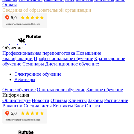
Оплата
Сведения об образовательной организации
Обучение
Профессиональная переподготовка
Повышение
квалификации
Профессиональное обучение
Краткосрочное
обучение
Семинары
Дистанционное обучение:
Электронное обучение
Вебинары
Очное обучение
Очно-заочное обучение
Заочное обучение
Информация
Об институте
Новости
Отзывы
Клиенты
Законы
Расписание
Вакансии
Специалисты
Контакты
Блог
Оплата