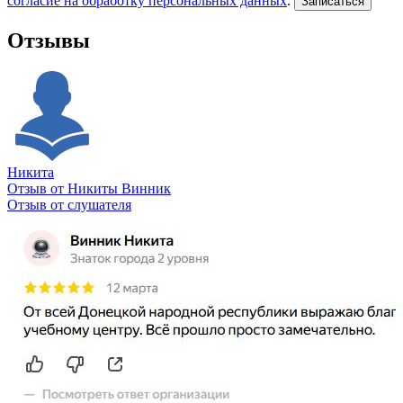
согласие на обработку персональных данных
.
Записаться
Отзывы
Никита
Отзыв от Никиты Винник
О
Отзыв от слушателя