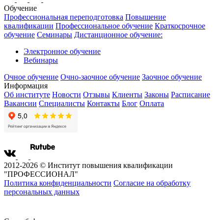
Обучение
Профессиональная переподготовка
Повышение
квалификации
Профессиональное обучение
Краткосрочное
обучение
Семинары
Дистанционное обучение:
Электронное обучение
Вебинары
Очное обучение
Очно-заочное обучение
Заочное обучение
Информация
Об институте
Новости
Отзывы
Клиенты
Законы
Расписание
Вакансии
Специалисты
Контакты
Блог
Оплата
2012-2026 © Институт повышения квалификации
"ПРОФЕССИОНАЛ"
Политика конфиденциальности
Согласие на обработку
персональных данных