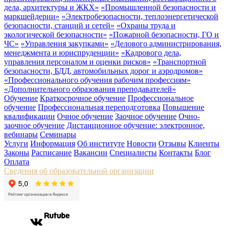
дела, архитектуры и ЖКХ»
«Промышленной безопасности и
маркшейдерии»
«Электробезопасности, теплоэнергетической
безопасности, станций и сетей»
«Охраны труда и
экологической безопасности»
«Пожарной безопасности, ГО и
ЧС»
«Управления закупками»
«Делового администрирования,
менеджмента и юриспруденции»
«Кадрового дела,
управления персоналом и оценки рисков»
«Транспортной
безопасности, БДД, автомобильных дорог и аэродромов»
«Профессионального обучения рабочим профессиям»
«Дополнительного образования преподавателей»
Обучение
Краткосрочное обучение
Профессиональное
обучение
Профессиональная переподготовка
Повышение
квалификации
Очное обучение
Заочное обучение
Очно-
заочное обучение
Дистанционное обучение: электронное,
вебинары
Семинары
Услуги
Информация
Об институте
Новости
Отзывы
Клиенты
Законы
Расписание
Вакансии
Специалисты
Контакты
Блог
Оплата
Сведения об образовательной организации