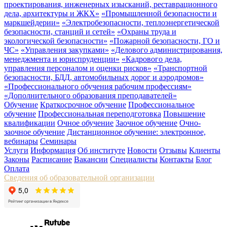
проектирования, инженерных изысканий, реставрационного
дела, архитектуры и ЖКХ»
«Промышленной безопасности и
маркшейдерии»
«Электробезопасности, теплоэнергетической
безопасности, станций и сетей»
«Охраны труда и
экологической безопасности»
«Пожарной безопасности, ГО и
ЧС»
«Управления закупками»
«Делового администрирования,
менеджмента и юриспруденции»
«Кадрового дела,
управления персоналом и оценки рисков»
«Транспортной
безопасности, БДД, автомобильных дорог и аэродромов»
«Профессионального обучения рабочим профессиям»
«Дополнительного образования преподавателей»
Обучение
Краткосрочное обучение
Профессиональное
обучение
Профессиональная переподготовка
Повышение
квалификации
Очное обучение
Заочное обучение
Очно-
заочное обучение
Дистанционное обучение: электронное,
вебинары
Семинары
Услуги
Информация
Об институте
Новости
Отзывы
Клиенты
Законы
Расписание
Вакансии
Специалисты
Контакты
Блог
Оплата
Сведения об образовательной организации