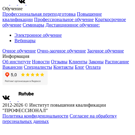
Обучение
Профессиональная переподготовка
Повышение
квалификации
Профессиональное обучение
Краткосрочное
обучение
Семинары
Дистанционное обучение:
Электронное обучение
Вебинары
Очное обучение
Очно-заочное обучение
Заочное обучение
Информация
Об институте
Новости
Отзывы
Клиенты
Законы
Расписание
Вакансии
Специалисты
Контакты
Блог
Оплата
2012-2026 © Институт повышения квалификации
"ПРОФЕССИОНАЛ"
Политика конфиденциальности
Согласие на обработку
персональных данных