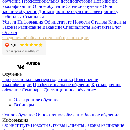
обучение
Профессиональная переподготовка
Повышение
квалификации
Очное обучение
Заочное обучение
Очно-
заочное обучение
Дистанционное обучение: электронное,
вебинары
Семинары
Услуги
Информация
Об институте
Новости
Отзывы
Клиенты
Законы
Расписание
Вакансии
Специалисты
Контакты
Блог
Оплата
Сведения об образовательной организации
Обучение
Профессиональная переподготовка
Повышение
квалификации
Профессиональное обучение
Краткосрочное
обучение
Семинары
Дистанционное обучение:
Электронное обучение
Вебинары
Очное обучение
Очно-заочное обучение
Заочное обучение
Информация
Об институте
Новости
Отзывы
Клиенты
Законы
Расписание