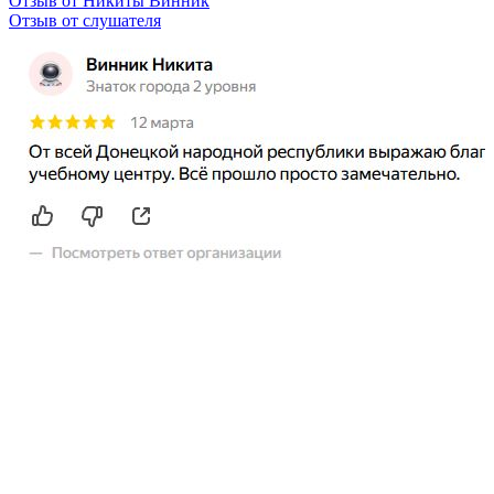
Отзыв от Никиты Винник
О
Отзыв от слушателя