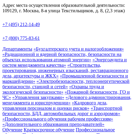
Адрес места осуществления образовательной деятельности:
109129, г. Москва, 8-я улица Текстильщиков, д. 8, (2,3 этаж)
+7 (495) 212-14-49
+7 (800) 775-83-61
Департаменты
«Бухгалтерского учета и налогообложения»
«Радиационной и ядерной безопасности, безопасности на
объектах использования атомной энергии»
«Энергоаудита и
систем менеджмента качества»
«Строительства,
проектирования, инженерных изысканий, реставрационного
дела, архитектуры и ЖКХ»
«Промышленной безопасности и
маркшейдерии»
«Электробезопасности, теплоэнергетической
безопасности, станций и сетей»
«Охраны труда и
экологической безопасности»
«Пожарной безопасности, ГО и
ЧС»
«Управления закупками»
«Делового администрирования,
менеджмента и юриспруденции»
«Кадрового дела,
управления персоналом и оценки рисков»
«Транспортной
безопасности, БДД, автомобильных дорог и аэродромов»
«Профессионального обучения рабочим профессиям»
«Дополнительного образования преподавателей»
Обучение
Краткосрочное обучение
Профессиональное