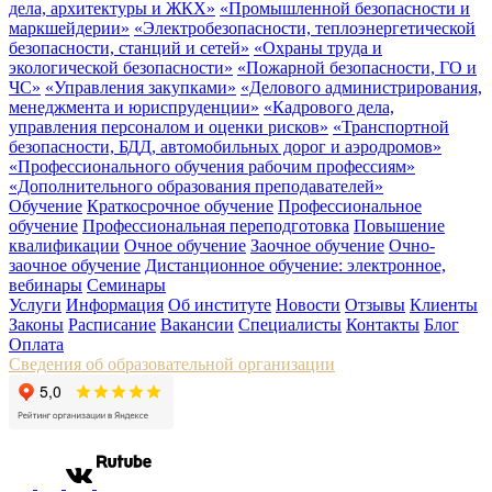
дела, архитектуры и ЖКХ»
«Промышленной безопасности и
маркшейдерии»
«Электробезопасности, теплоэнергетической
безопасности, станций и сетей»
«Охраны труда и
экологической безопасности»
«Пожарной безопасности, ГО и
ЧС»
«Управления закупками»
«Делового администрирования,
менеджмента и юриспруденции»
«Кадрового дела,
управления персоналом и оценки рисков»
«Транспортной
безопасности, БДД, автомобильных дорог и аэродромов»
«Профессионального обучения рабочим профессиям»
«Дополнительного образования преподавателей»
Обучение
Краткосрочное обучение
Профессиональное
обучение
Профессиональная переподготовка
Повышение
квалификации
Очное обучение
Заочное обучение
Очно-
заочное обучение
Дистанционное обучение: электронное,
вебинары
Семинары
Услуги
Информация
Об институте
Новости
Отзывы
Клиенты
Законы
Расписание
Вакансии
Специалисты
Контакты
Блог
Оплата
Сведения об образовательной организации