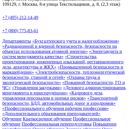
109129, г. Москва, 8-я улица Текстильщиков, д. 8, (2,3 этаж)
+7 (495) 212-14-49
+7 (800) 775-83-61
Департаменты
«Бухгалтерского учета и налогообложения»
«Радиационной и ядерной безопасности, безопасности на
объектах использования атомной энергии»
«Энергоаудита и
систем менеджмента качества»
«Строительства,
проектирования, инженерных изысканий, реставрационного
дела, архитектуры и ЖКХ»
«Промышленной безопасности и
маркшейдерии»
«Электробезопасности, теплоэнергетической
безопасности, станций и сетей»
«Охраны труда и
экологической безопасности»
«Пожарной безопасности, ГО и
ЧС»
«Управления закупками»
«Делового администрирования,
менеджмента и юриспруденции»
«Кадрового дела,
управления персоналом и оценки рисков»
«Транспортной
безопасности, БДД, автомобильных дорог и аэродромов»
«Профессионального обучения рабочим профессиям»
«Дополнительного образования преподавателей»
Обучение
Краткосрочное обучение
Профессиональное
обучение
Профессиональная переподготовка
Повышение