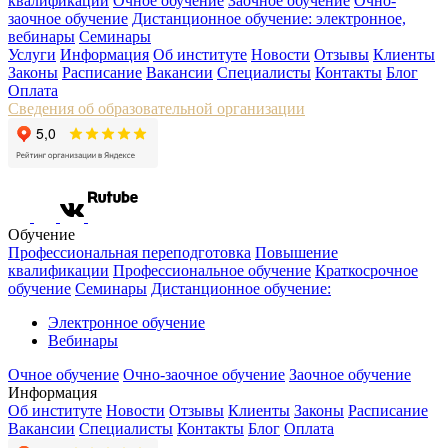
квалификации
Очное обучение
Заочное обучение
Очно-
заочное обучение
Дистанционное обучение: электронное,
вебинары
Семинары
Услуги
Информация
Об институте
Новости
Отзывы
Клиенты
Законы
Расписание
Вакансии
Специалисты
Контакты
Блог
Оплата
Сведения об образовательной организации
Обучение
Профессиональная переподготовка
Повышение
квалификации
Профессиональное обучение
Краткосрочное
обучение
Семинары
Дистанционное обучение:
Электронное обучение
Вебинары
Очное обучение
Очно-заочное обучение
Заочное обучение
Информация
Об институте
Новости
Отзывы
Клиенты
Законы
Расписание
Вакансии
Специалисты
Контакты
Блог
Оплата