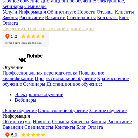
заочное обучение
Дистанционное обучение: электронное,
вебинары
Семинары
Услуги
Информация
Об институте
Новости
Отзывы
Клиенты
Законы
Расписание
Вакансии
Специалисты
Контакты
Блог
Оплата
Сведения об образовательной организации
Обучение
Профессиональная переподготовка
Повышение
квалификации
Профессиональное обучение
Краткосрочное
обучение
Семинары
Дистанционное обучение:
Электронное обучение
Вебинары
Очное обучение
Очно-заочное обучение
Заочное обучение
Информация
Об институте
Новости
Отзывы
Клиенты
Законы
Расписание
Вакансии
Специалисты
Контакты
Блог
Оплата