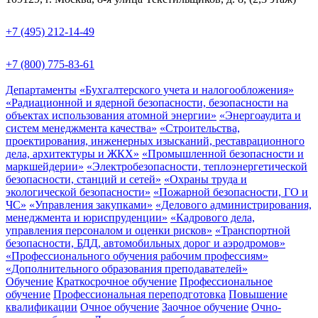
+7 (495) 212-14-49
+7 (800) 775-83-61
Департаменты
«Бухгалтерского учета и налогообложения»
«Радиационной и ядерной безопасности, безопасности на
объектах использования атомной энергии»
«Энергоаудита и
систем менеджмента качества»
«Строительства,
проектирования, инженерных изысканий, реставрационного
дела, архитектуры и ЖКХ»
«Промышленной безопасности и
маркшейдерии»
«Электробезопасности, теплоэнергетической
безопасности, станций и сетей»
«Охраны труда и
экологической безопасности»
«Пожарной безопасности, ГО и
ЧС»
«Управления закупками»
«Делового администрирования,
менеджмента и юриспруденции»
«Кадрового дела,
управления персоналом и оценки рисков»
«Транспортной
безопасности, БДД, автомобильных дорог и аэродромов»
«Профессионального обучения рабочим профессиям»
«Дополнительного образования преподавателей»
Обучение
Краткосрочное обучение
Профессиональное
обучение
Профессиональная переподготовка
Повышение
квалификации
Очное обучение
Заочное обучение
Очно-