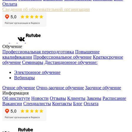
Оплата
Сведения об образовательной организации
Обучение
Профессиональная переподготовка
Повышение
квалификации
Профессиональное обучение
Краткосрочное
обучение
Семинары
Дистанционное обучение:
Электронное обучение
Вебинары
Очное обучение
Очно-заочное обучение
Заочное обучение
Информация
Об институте
Новости
Отзывы
Клиенты
Законы
Расписание
Вакансии
Специалисты
Контакты
Блог
Оплата