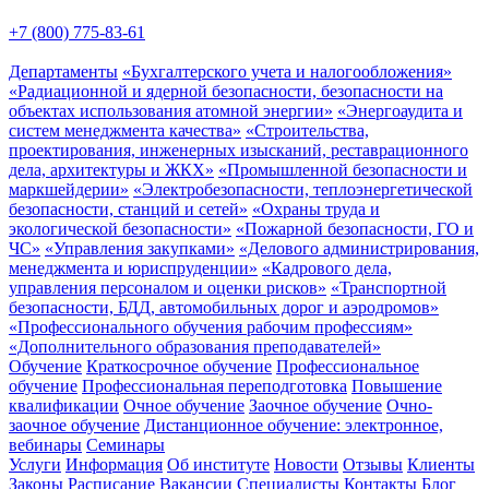
+7 (800) 775-83-61
Департаменты
«Бухгалтерского учета и налогообложения»
«Радиационной и ядерной безопасности, безопасности на
объектах использования атомной энергии»
«Энергоаудита и
систем менеджмента качества»
«Строительства,
проектирования, инженерных изысканий, реставрационного
дела, архитектуры и ЖКХ»
«Промышленной безопасности и
маркшейдерии»
«Электробезопасности, теплоэнергетической
безопасности, станций и сетей»
«Охраны труда и
экологической безопасности»
«Пожарной безопасности, ГО и
ЧС»
«Управления закупками»
«Делового администрирования,
менеджмента и юриспруденции»
«Кадрового дела,
управления персоналом и оценки рисков»
«Транспортной
безопасности, БДД, автомобильных дорог и аэродромов»
«Профессионального обучения рабочим профессиям»
«Дополнительного образования преподавателей»
Обучение
Краткосрочное обучение
Профессиональное
обучение
Профессиональная переподготовка
Повышение
квалификации
Очное обучение
Заочное обучение
Очно-
заочное обучение
Дистанционное обучение: электронное,
вебинары
Семинары
Услуги
Информация
Об институте
Новости
Отзывы
Клиенты
Законы
Расписание
Вакансии
Специалисты
Контакты
Блог