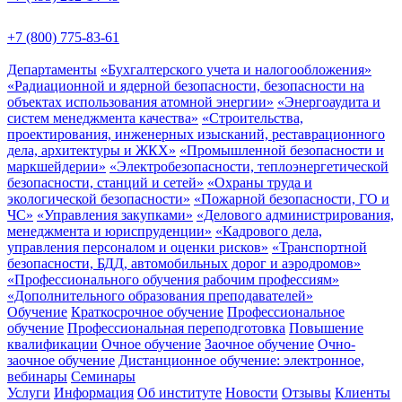
+7 (800) 775-83-61
Департаменты
«Бухгалтерского учета и налогообложения»
«Радиационной и ядерной безопасности, безопасности на
объектах использования атомной энергии»
«Энергоаудита и
систем менеджмента качества»
«Строительства,
проектирования, инженерных изысканий, реставрационного
дела, архитектуры и ЖКХ»
«Промышленной безопасности и
маркшейдерии»
«Электробезопасности, теплоэнергетической
безопасности, станций и сетей»
«Охраны труда и
экологической безопасности»
«Пожарной безопасности, ГО и
ЧС»
«Управления закупками»
«Делового администрирования,
менеджмента и юриспруденции»
«Кадрового дела,
управления персоналом и оценки рисков»
«Транспортной
безопасности, БДД, автомобильных дорог и аэродромов»
«Профессионального обучения рабочим профессиям»
«Дополнительного образования преподавателей»
Обучение
Краткосрочное обучение
Профессиональное
обучение
Профессиональная переподготовка
Повышение
квалификации
Очное обучение
Заочное обучение
Очно-
заочное обучение
Дистанционное обучение: электронное,
вебинары
Семинары
Услуги
Информация
Об институте
Новости
Отзывы
Клиенты