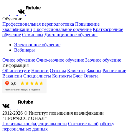
Обучение
Профессиональная переподготовка
Повышение
квалификации
Профессиональное обучение
Краткосрочное
обучение
Семинары
Дистанционное обучение:
Электронное обучение
Вебинары
Очное обучение
Очно-заочное обучение
Заочное обучение
Информация
Об институте
Новости
Отзывы
Клиенты
Законы
Расписание
Вакансии
Специалисты
Контакты
Блог
Оплата
2012-2026 © Институт повышения квалификации
"ПРОФЕССИОНАЛ"
Политика конфиденциальности
Согласие на обработку
персональных данных