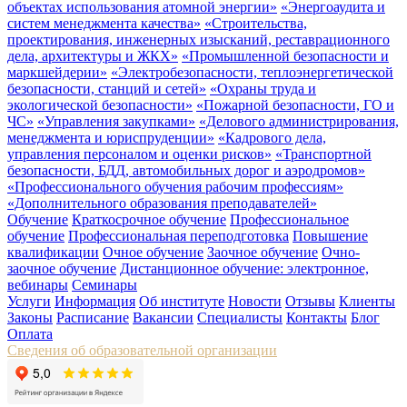
объектах использования атомной энергии»
«Энергоаудита и
систем менеджмента качества»
«Строительства,
проектирования, инженерных изысканий, реставрационного
дела, архитектуры и ЖКХ»
«Промышленной безопасности и
маркшейдерии»
«Электробезопасности, теплоэнергетической
безопасности, станций и сетей»
«Охраны труда и
экологической безопасности»
«Пожарной безопасности, ГО и
ЧС»
«Управления закупками»
«Делового администрирования,
менеджмента и юриспруденции»
«Кадрового дела,
управления персоналом и оценки рисков»
«Транспортной
безопасности, БДД, автомобильных дорог и аэродромов»
«Профессионального обучения рабочим профессиям»
«Дополнительного образования преподавателей»
Обучение
Краткосрочное обучение
Профессиональное
обучение
Профессиональная переподготовка
Повышение
квалификации
Очное обучение
Заочное обучение
Очно-
заочное обучение
Дистанционное обучение: электронное,
вебинары
Семинары
Услуги
Информация
Об институте
Новости
Отзывы
Клиенты
Законы
Расписание
Вакансии
Специалисты
Контакты
Блог
Оплата
Сведения об образовательной организации