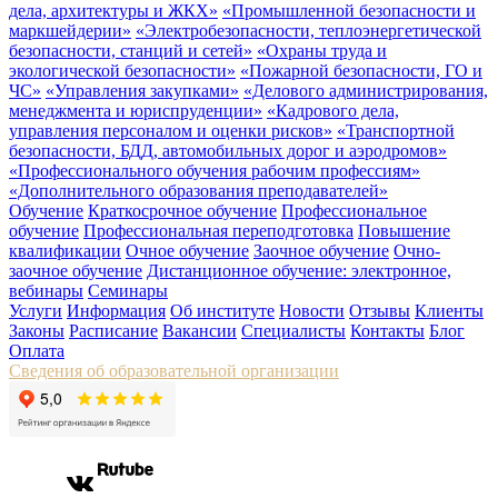
дела, архитектуры и ЖКХ»
«Промышленной безопасности и
маркшейдерии»
«Электробезопасности, теплоэнергетической
безопасности, станций и сетей»
«Охраны труда и
экологической безопасности»
«Пожарной безопасности, ГО и
ЧС»
«Управления закупками»
«Делового администрирования,
менеджмента и юриспруденции»
«Кадрового дела,
управления персоналом и оценки рисков»
«Транспортной
безопасности, БДД, автомобильных дорог и аэродромов»
«Профессионального обучения рабочим профессиям»
«Дополнительного образования преподавателей»
Обучение
Краткосрочное обучение
Профессиональное
обучение
Профессиональная переподготовка
Повышение
квалификации
Очное обучение
Заочное обучение
Очно-
заочное обучение
Дистанционное обучение: электронное,
вебинары
Семинары
Услуги
Информация
Об институте
Новости
Отзывы
Клиенты
Законы
Расписание
Вакансии
Специалисты
Контакты
Блог
Оплата
Сведения об образовательной организации