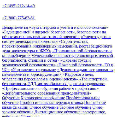
+7 (495) 212-14-49
+7 (800) 775-83-61
Департаменты
«Бухгалтерского учета и налогообложения»
«Радиационной и ядерной безопасности, безопасности на
объектах использования атомной энергии»
«Энергоаудита и
систем менеджмента качества»
«Строительства,
проектирования, инженерных изысканий, реставрационного
дела, архитектуры и ЖКХ»
«Промышленной безопасности и
маркшейдерии»
«Электробезопасности, теплоэнергетической
безопасности, станций и сетей»
«Охраны труда и
экологической безопасности»
«Пожарной безопасности, ГО и
ЧС»
«Управления закупками»
«Делового администрирования,
менеджмента и юриспруденции»
«Кадрового дела,
управления персоналом и оценки рисков»
«Транспортной
безопасности, БДД, автомобильных дорог и аэродромов»
«Профессионального обучения рабочим профессиям»
«Дополнительного образования преподавателей»
Обучение
Краткосрочное обучение
Профессиональное
обучение
Профессиональная переподготовка
Повышение
квалификации
Очное обучение
Заочное обучение
Очно-
заочное обучение
Дистанционное обучение: электронное,
вебинары
Семинары