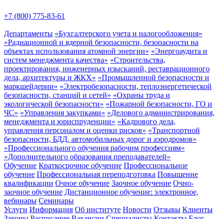
+7 (800) 775-83-61
Департаменты
«Бухгалтерского учета и налогообложения»
«Радиационной и ядерной безопасности, безопасности на
объектах использования атомной энергии»
«Энергоаудита и
систем менеджмента качества»
«Строительства,
проектирования, инженерных изысканий, реставрационного
дела, архитектуры и ЖКХ»
«Промышленной безопасности и
маркшейдерии»
«Электробезопасности, теплоэнергетической
безопасности, станций и сетей»
«Охраны труда и
экологической безопасности»
«Пожарной безопасности, ГО и
ЧС»
«Управления закупками»
«Делового администрирования,
менеджмента и юриспруденции»
«Кадрового дела,
управления персоналом и оценки рисков»
«Транспортной
безопасности, БДД, автомобильных дорог и аэродромов»
«Профессионального обучения рабочим профессиям»
«Дополнительного образования преподавателей»
Обучение
Краткосрочное обучение
Профессиональное
обучение
Профессиональная переподготовка
Повышение
квалификации
Очное обучение
Заочное обучение
Очно-
заочное обучение
Дистанционное обучение: электронное,
вебинары
Семинары
Услуги
Информация
Об институте
Новости
Отзывы
Клиенты
Законы
Расписание
Вакансии
Специалисты
Контакты
Блог