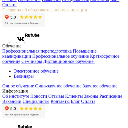
Оплата
Сведения об образовательной организации
Обучение
Профессиональная переподготовка
Повышение
квалификации
Профессиональное обучение
Краткосрочное
обучение
Семинары
Дистанционное обучение:
Электронное обучение
Вебинары
Очное обучение
Очно-заочное обучение
Заочное обучение
Информация
Об институте
Новости
Отзывы
Клиенты
Законы
Расписание
Вакансии
Специалисты
Контакты
Блог
Оплата