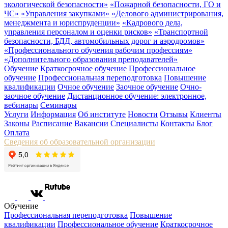
экологической безопасности»
«Пожарной безопасности, ГО и
ЧС»
«Управления закупками»
«Делового администрирования,
менеджмента и юриспруденции»
«Кадрового дела,
управления персоналом и оценки рисков»
«Транспортной
безопасности, БДД, автомобильных дорог и аэродромов»
«Профессионального обучения рабочим профессиям»
«Дополнительного образования преподавателей»
Обучение
Краткосрочное обучение
Профессиональное
обучение
Профессиональная переподготовка
Повышение
квалификации
Очное обучение
Заочное обучение
Очно-
заочное обучение
Дистанционное обучение: электронное,
вебинары
Семинары
Услуги
Информация
Об институте
Новости
Отзывы
Клиенты
Законы
Расписание
Вакансии
Специалисты
Контакты
Блог
Оплата
Сведения об образовательной организации
Обучение
Профессиональная переподготовка
Повышение
квалификации
Профессиональное обучение
Краткосрочное