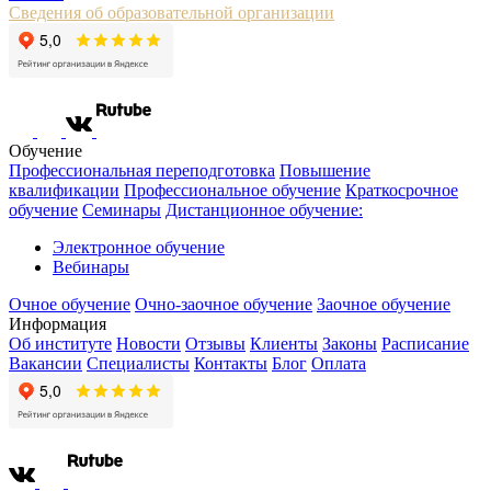
Сведения об образовательной организации
Обучение
Профессиональная переподготовка
Повышение
квалификации
Профессиональное обучение
Краткосрочное
обучение
Семинары
Дистанционное обучение:
Электронное обучение
Вебинары
Очное обучение
Очно-заочное обучение
Заочное обучение
Информация
Об институте
Новости
Отзывы
Клиенты
Законы
Расписание
Вакансии
Специалисты
Контакты
Блог
Оплата