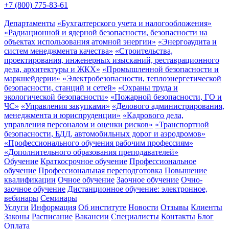
+7 (800) 775-83-61
Департаменты
«Бухгалтерского учета и налогообложения»
«Радиационной и ядерной безопасности, безопасности на
объектах использования атомной энергии»
«Энергоаудита и
систем менеджмента качества»
«Строительства,
проектирования, инженерных изысканий, реставрационного
дела, архитектуры и ЖКХ»
«Промышленной безопасности и
маркшейдерии»
«Электробезопасности, теплоэнергетической
безопасности, станций и сетей»
«Охраны труда и
экологической безопасности»
«Пожарной безопасности, ГО и
ЧС»
«Управления закупками»
«Делового администрирования,
менеджмента и юриспруденции»
«Кадрового дела,
управления персоналом и оценки рисков»
«Транспортной
безопасности, БДД, автомобильных дорог и аэродромов»
«Профессионального обучения рабочим профессиям»
«Дополнительного образования преподавателей»
Обучение
Краткосрочное обучение
Профессиональное
обучение
Профессиональная переподготовка
Повышение
квалификации
Очное обучение
Заочное обучение
Очно-
заочное обучение
Дистанционное обучение: электронное,
вебинары
Семинары
Услуги
Информация
Об институте
Новости
Отзывы
Клиенты
Законы
Расписание
Вакансии
Специалисты
Контакты
Блог
Оплата