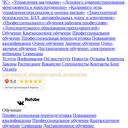
ЧС»
«Управления закупками»
«Делового администрирования,
менеджмента и юриспруденции»
«Кадрового дела,
управления персоналом и оценки рисков»
«Транспортной
безопасности, БДД, автомобильных дорог и аэродромов»
«Профессионального обучения рабочим профессиям»
«Дополнительного образования преподавателей»
Обучение
Краткосрочное обучение
Профессиональное
обучение
Профессиональная переподготовка
Повышение
квалификации
Очное обучение
Заочное обучение
Очно-
заочное обучение
Дистанционное обучение: электронное,
вебинары
Семинары
Услуги
Информация
Об институте
Новости
Отзывы
Клиенты
Законы
Расписание
Вакансии
Специалисты
Контакты
Блог
Оплата
Сведения об образовательной организации
Обучение
Профессиональная переподготовка
Повышение
квалификации
Профессиональное обучение
Краткосрочное
обучение
Семинары
Дистанционное обучение: