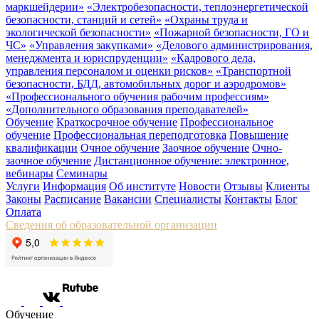
маркшейдерии»
«Электробезопасности, теплоэнергетической
безопасности, станций и сетей»
«Охраны труда и
экологической безопасности»
«Пожарной безопасности, ГО и
ЧС»
«Управления закупками»
«Делового администрирования,
менеджмента и юриспруденции»
«Кадрового дела,
управления персоналом и оценки рисков»
«Транспортной
безопасности, БДД, автомобильных дорог и аэродромов»
«Профессионального обучения рабочим профессиям»
«Дополнительного образования преподавателей»
Обучение
Краткосрочное обучение
Профессиональное
обучение
Профессиональная переподготовка
Повышение
квалификации
Очное обучение
Заочное обучение
Очно-
заочное обучение
Дистанционное обучение: электронное,
вебинары
Семинары
Услуги
Информация
Об институте
Новости
Отзывы
Клиенты
Законы
Расписание
Вакансии
Специалисты
Контакты
Блог
Оплата
Сведения об образовательной организации
Обучение