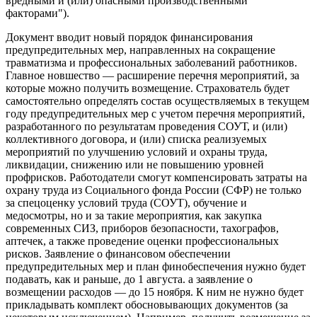
вредными и (или) опасными производственными
факторами").
Документ вводит новый порядок финансирования
предупредительных мер, направленных на сокращение
травматизма и профессиональных заболеваний работников.
Главное новшество — расширение перечня мероприятий, за
которые можно получить возмещение. Страхователь будет
самостоятельно определять состав осуществляемых в текущем
году предупредительных мер с учетом перечня мероприятий,
разработанного по результатам проведения СОУТ, и (или)
коллективного договора, и (или) списка реализуемых
мероприятий по улучшению условий и охраны труда,
ликвидации, снижению или не повышению уровней
профрисков. Работодатели смогут компенсировать затраты на
охрану труда из Социального фонда России (СФР) не только
за спецоценку условий труда (СОУТ), обучение и
медосмотры, но и за такие мероприятия, как закупка
современных СИЗ, приборов безопасности, тахографов,
аптечек, а также проведение оценки профессиональных
рисков. Заявление о финансовом обеспечении
предупредительных мер и план финобеспечения нужно будет
подавать, как и раньше, до 1 августа. а заявление о
возмещении расходов — до 15 ноября. К ним не нужно будет
прикладывать комплект обосновывающих документов (за