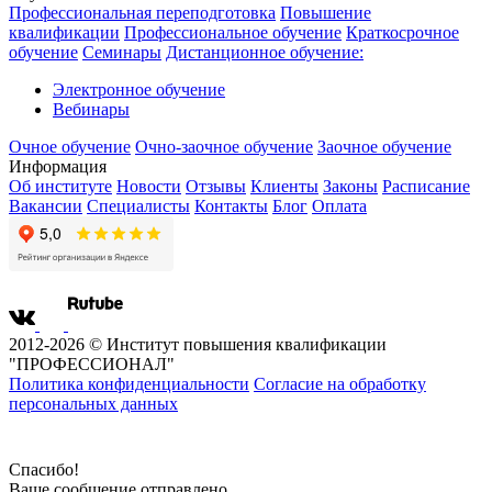
Профессиональная переподготовка
Повышение
квалификации
Профессиональное обучение
Краткосрочное
обучение
Семинары
Дистанционное обучение:
Электронное обучение
Вебинары
Очное обучение
Очно-заочное обучение
Заочное обучение
Информация
Об институте
Новости
Отзывы
Клиенты
Законы
Расписание
Вакансии
Специалисты
Контакты
Блог
Оплата
2012-2026 © Институт повышения квалификации
"ПРОФЕССИОНАЛ"
Политика конфиденциальности
Согласие на обработку
персональных данных
Спасибо!
Ваше сообщение отправлено.