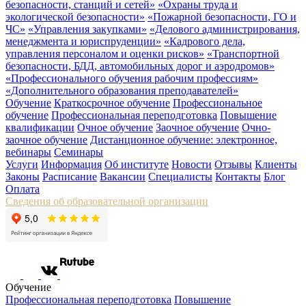
безопасности, станций и сетей»
«Охраны труда и
экологической безопасности»
«Пожарной безопасности, ГО и
ЧС»
«Управления закупками»
«Делового администрирования,
менеджмента и юриспруденции»
«Кадрового дела,
управления персоналом и оценки рисков»
«Транспортной
безопасности, БДД, автомобильных дорог и аэродромов»
«Профессионального обучения рабочим профессиям»
«Дополнительного образования преподавателей»
Обучение
Краткосрочное обучение
Профессиональное
обучение
Профессиональная переподготовка
Повышение
квалификации
Очное обучение
Заочное обучение
Очно-
заочное обучение
Дистанционное обучение: электронное,
вебинары
Семинары
Услуги
Информация
Об институте
Новости
Отзывы
Клиенты
Законы
Расписание
Вакансии
Специалисты
Контакты
Блог
Оплата
Сведения об образовательной организации
Обучение
Профессиональная переподготовка
Повышение