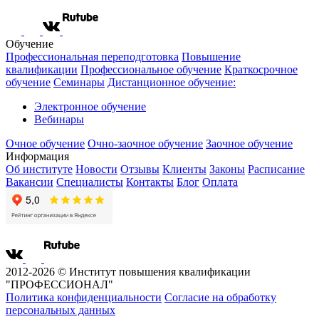
Обучение
Профессиональная переподготовка
Повышение
квалификации
Профессиональное обучение
Краткосрочное
обучение
Семинары
Дистанционное обучение:
Электронное обучение
Вебинары
Очное обучение
Очно-заочное обучение
Заочное обучение
Информация
Об институте
Новости
Отзывы
Клиенты
Законы
Расписание
Вакансии
Специалисты
Контакты
Блог
Оплата
2012-2026 © Институт повышения квалификации
"ПРОФЕССИОНАЛ"
Политика конфиденциальности
Согласие на обработку
персональных данных