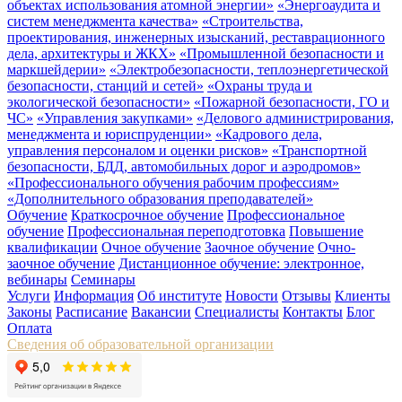
объектах использования атомной энергии»
«Энергоаудита и
систем менеджмента качества»
«Строительства,
проектирования, инженерных изысканий, реставрационного
дела, архитектуры и ЖКХ»
«Промышленной безопасности и
маркшейдерии»
«Электробезопасности, теплоэнергетической
безопасности, станций и сетей»
«Охраны труда и
экологической безопасности»
«Пожарной безопасности, ГО и
ЧС»
«Управления закупками»
«Делового администрирования,
менеджмента и юриспруденции»
«Кадрового дела,
управления персоналом и оценки рисков»
«Транспортной
безопасности, БДД, автомобильных дорог и аэродромов»
«Профессионального обучения рабочим профессиям»
«Дополнительного образования преподавателей»
Обучение
Краткосрочное обучение
Профессиональное
обучение
Профессиональная переподготовка
Повышение
квалификации
Очное обучение
Заочное обучение
Очно-
заочное обучение
Дистанционное обучение: электронное,
вебинары
Семинары
Услуги
Информация
Об институте
Новости
Отзывы
Клиенты
Законы
Расписание
Вакансии
Специалисты
Контакты
Блог
Оплата
Сведения об образовательной организации