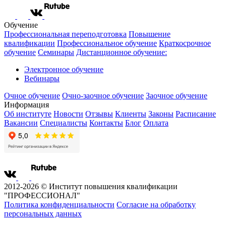
Обучение
Профессиональная переподготовка
Повышение
квалификации
Профессиональное обучение
Краткосрочное
обучение
Семинары
Дистанционное обучение:
Электронное обучение
Вебинары
Очное обучение
Очно-заочное обучение
Заочное обучение
Информация
Об институте
Новости
Отзывы
Клиенты
Законы
Расписание
Вакансии
Специалисты
Контакты
Блог
Оплата
2012-2026 © Институт повышения квалификации
"ПРОФЕССИОНАЛ"
Политика конфиденциальности
Согласие на обработку
персональных данных