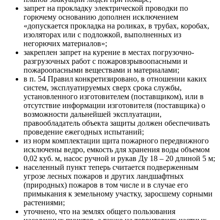
запрет на прокладку электрической проводки по
горючему основанию дополнен исключением
«допускается прокладка на роликах, в трубах, коробах,
изоляторах или с подложкой, выполненных из
негорючих материалов»;
закреплен запрет на курение в местах погрузочно-
разгрузочных работ с пожаровзрывоопасными и
пожароопасными веществами и материалами;
в п. 54 Правил конкретизировано, в отношении каких
систем, эксплуатируемых сверх срока службы,
установленного изготовителем (поставщиком), или в
отсутствие информации изготовителя (поставщика) о
возможности дальнейшей эксплуатации,
правообладатель объекта защиты должен обеспечивать
проведение ежегодных испытаний;
из норм комплектации щита пожарного передвижного
исключены ведро, емкость для хранения воды объемом
0,02 куб. м, насос ручной и рукав Ду 18 – 20 длиной 5 м;
населенный пункт теперь считается подверженным
угрозе лесных пожаров и других ландшафтных
(природных) пожаров в том числе и в случае его
примыкания к земельному участку, заросшему сорными
растениями;
уточнено, что на землях общего пользования