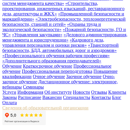
систем менеджмента качества»
«Строительства,
проектирования, инженерных изысканий, реставрационного
дела, архитектуры и ЖКХ»
«Промышленной безопасности и
маркшейдерии»
«Электробезопасности, теплоэнергетической
безопасности, станций и сетей»
«Охраны труда и
экологической безопасности»
«Пожарной безопасности, ГО и
ЧС»
«Управления закупками»
«Делового администрирования,
менеджмента и юриспруденции»
«Кадрового дела,
управления персоналом и оценки рисков»
«Транспортной
безопасности, БДД, автомобильных дорог и аэродромов»
«Профессионального обучения рабочим профессиям»
«Дополнительного образования преподавателей»
Обучение
Краткосрочное обучение
Профессиональное
обучение
Профессиональная переподготовка
Повышение
квалификации
Очное обучение
Заочное обучение
Очно-
заочное обучение
Дистанционное обучение: электронное,
вебинары
Семинары
Услуги
Информация
Об институте
Новости
Отзывы
Клиенты
Законы
Расписание
Вакансии
Специалисты
Контакты
Блог
Оплата
Сведения об образовательной организации