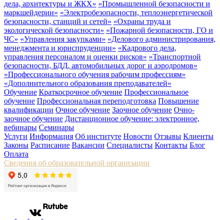
дела, архитектуры и ЖКХ»
«Промышленной безопасности и
маркшейдерии»
«Электробезопасности, теплоэнергетической
безопасности, станций и сетей»
«Охраны труда и
экологической безопасности»
«Пожарной безопасности, ГО и
ЧС»
«Управления закупками»
«Делового администрирования,
менеджмента и юриспруденции»
«Кадрового дела,
управления персоналом и оценки рисков»
«Транспортной
безопасности, БДД, автомобильных дорог и аэродромов»
«Профессионального обучения рабочим профессиям»
«Дополнительного образования преподавателей»
Обучение
Краткосрочное обучение
Профессиональное
обучение
Профессиональная переподготовка
Повышение
квалификации
Очное обучение
Заочное обучение
Очно-
заочное обучение
Дистанционное обучение: электронное,
вебинары
Семинары
Услуги
Информация
Об институте
Новости
Отзывы
Клиенты
Законы
Расписание
Вакансии
Специалисты
Контакты
Блог
Оплата
Сведения об образовательной организации