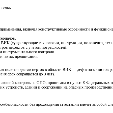
 темы:
применения, включая конструктивные особенности и функциона
териалов.
 ВИК (существующие технологии, инструкции, положения, техк
тров дефектов с учетом погрешностей.
и инструментального контроля.
и, акты, предписания.
роля полезен для экспертов в области ВИК — дефектоскопистов
ня срок сокращается до 3 лет).
ушающий контроль на ОПО, прописана в пункте 9 Федеральных 
 устройств, зданий и сооружений на опасных производственных 
промбезопасности без прохождения аттестации влечет за собой с