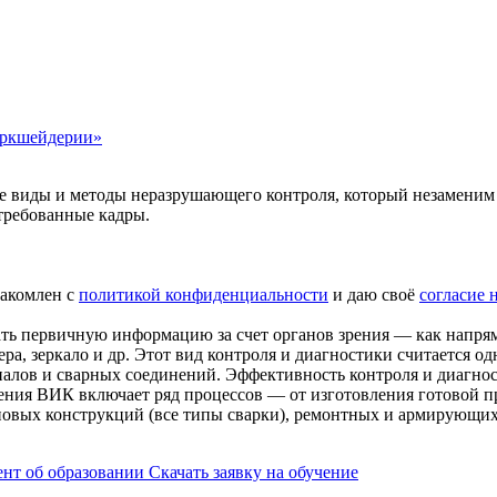
аркшейдерии»
 виды и методы неразрушающего контроля, который незаменим н
требованные кадры.
накомлен с
политикой конфиденциальности
и даю своё
согласие 
ть первичную информацию за счет органов зрения — как напряму
ера, зеркало и др. Этот вид контроля и диагностики считается
иалов и сварных соединений. Эффективность контроля и диагно
ения ВИК включает ряд процессов — от изготовления готовой п
 новых конструкций (все типы сварки), ремонтных и армирующих
нт об образовании
Скачать заявку на обучение