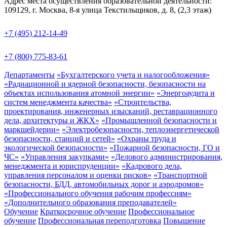
Адрес места осуществления образовательной деятельности:
109129, г. Москва, 8-я улица Текстильщиков, д. 8, (2,3 этаж)
+7 (495) 212-14-49
+7 (800) 775-83-61
Департаменты
«Бухгалтерского учета и налогообложения»
«Радиационной и ядерной безопасности, безопасности на
объектах использования атомной энергии»
«Энергоаудита и
систем менеджмента качества»
«Строительства,
проектирования, инженерных изысканий, реставрационного
дела, архитектуры и ЖКХ»
«Промышленной безопасности и
маркшейдерии»
«Электробезопасности, теплоэнергетической
безопасности, станций и сетей»
«Охраны труда и
экологической безопасности»
«Пожарной безопасности, ГО и
ЧС»
«Управления закупками»
«Делового администрирования,
менеджмента и юриспруденции»
«Кадрового дела,
управления персоналом и оценки рисков»
«Транспортной
безопасности, БДД, автомобильных дорог и аэродромов»
«Профессионального обучения рабочим профессиям»
«Дополнительного образования преподавателей»
Обучение
Краткосрочное обучение
Профессиональное
обучение
Профессиональная переподготовка
Повышение