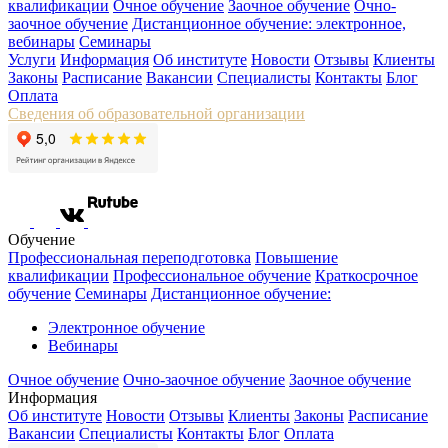
квалификации
Очное обучение
Заочное обучение
Очно-
заочное обучение
Дистанционное обучение: электронное,
вебинары
Семинары
Услуги
Информация
Об институте
Новости
Отзывы
Клиенты
Законы
Расписание
Вакансии
Специалисты
Контакты
Блог
Оплата
Сведения об образовательной организации
Обучение
Профессиональная переподготовка
Повышение
квалификации
Профессиональное обучение
Краткосрочное
обучение
Семинары
Дистанционное обучение:
Электронное обучение
Вебинары
Очное обучение
Очно-заочное обучение
Заочное обучение
Информация
Об институте
Новости
Отзывы
Клиенты
Законы
Расписание
Вакансии
Специалисты
Контакты
Блог
Оплата