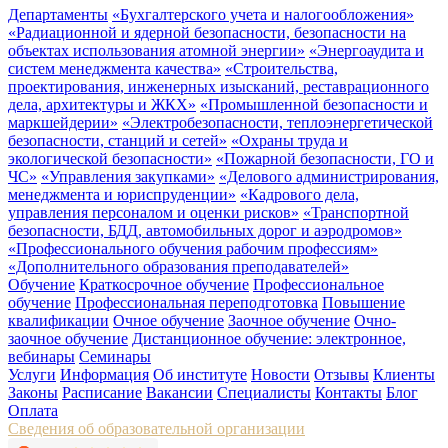
Департаменты
«Бухгалтерского учета и налогообложения»
«Радиационной и ядерной безопасности, безопасности на
объектах использования атомной энергии»
«Энергоаудита и
систем менеджмента качества»
«Строительства,
проектирования, инженерных изысканий, реставрационного
дела, архитектуры и ЖКХ»
«Промышленной безопасности и
маркшейдерии»
«Электробезопасности, теплоэнергетической
безопасности, станций и сетей»
«Охраны труда и
экологической безопасности»
«Пожарной безопасности, ГО и
ЧС»
«Управления закупками»
«Делового администрирования,
менеджмента и юриспруденции»
«Кадрового дела,
управления персоналом и оценки рисков»
«Транспортной
безопасности, БДД, автомобильных дорог и аэродромов»
«Профессионального обучения рабочим профессиям»
«Дополнительного образования преподавателей»
Обучение
Краткосрочное обучение
Профессиональное
обучение
Профессиональная переподготовка
Повышение
квалификации
Очное обучение
Заочное обучение
Очно-
заочное обучение
Дистанционное обучение: электронное,
вебинары
Семинары
Услуги
Информация
Об институте
Новости
Отзывы
Клиенты
Законы
Расписание
Вакансии
Специалисты
Контакты
Блог
Оплата
Сведения об образовательной организации