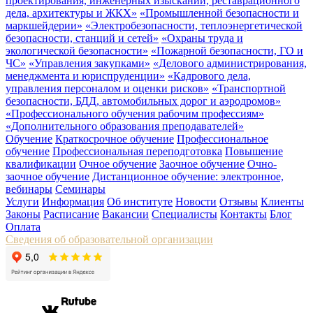
проектирования, инженерных изысканий, реставрационного
дела, архитектуры и ЖКХ»
«Промышленной безопасности и
маркшейдерии»
«Электробезопасности, теплоэнергетической
безопасности, станций и сетей»
«Охраны труда и
экологической безопасности»
«Пожарной безопасности, ГО и
ЧС»
«Управления закупками»
«Делового администрирования,
менеджмента и юриспруденции»
«Кадрового дела,
управления персоналом и оценки рисков»
«Транспортной
безопасности, БДД, автомобильных дорог и аэродромов»
«Профессионального обучения рабочим профессиям»
«Дополнительного образования преподавателей»
Обучение
Краткосрочное обучение
Профессиональное
обучение
Профессиональная переподготовка
Повышение
квалификации
Очное обучение
Заочное обучение
Очно-
заочное обучение
Дистанционное обучение: электронное,
вебинары
Семинары
Услуги
Информация
Об институте
Новости
Отзывы
Клиенты
Законы
Расписание
Вакансии
Специалисты
Контакты
Блог
Оплата
Сведения об образовательной организации