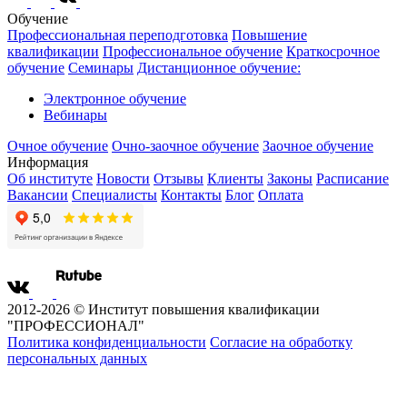
Обучение
Профессиональная переподготовка
Повышение
квалификации
Профессиональное обучение
Краткосрочное
обучение
Семинары
Дистанционное обучение:
Электронное обучение
Вебинары
Очное обучение
Очно-заочное обучение
Заочное обучение
Информация
Об институте
Новости
Отзывы
Клиенты
Законы
Расписание
Вакансии
Специалисты
Контакты
Блог
Оплата
2012-2026 © Институт повышения квалификации
"ПРОФЕССИОНАЛ"
Политика конфиденциальности
Согласие на обработку
персональных данных