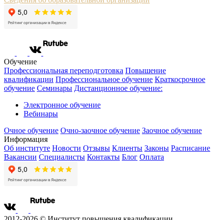
Обучение
Профессиональная переподготовка
Повышение
квалификации
Профессиональное обучение
Краткосрочное
обучение
Семинары
Дистанционное обучение:
Электронное обучение
Вебинары
Очное обучение
Очно-заочное обучение
Заочное обучение
Информация
Об институте
Новости
Отзывы
Клиенты
Законы
Расписание
Вакансии
Специалисты
Контакты
Блог
Оплата
2012-2026 © Институт повышения квалификации