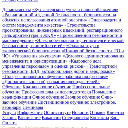
Департаменты
«Бухгалтерского учета и налогообложения»
«Радиационной и ядерной безопасности, безопасности на
объектах использования атомной энергии»
«Энергоаудита и
систем менеджмента качества»
«Строительства,
проектирования, инженерных изысканий, реставрационного
дела, архитектуры и ЖКХ»
«Промышленной безопасности и
маркшейдерии»
«Электробезопасности, теплоэнергетической
безопасности, станций и сетей»
«Охраны труда и
экологической безопасности»
«Пожарной безопасности, ГО и
ЧС»
«Управления закупками»
«Делового администрирования,
менеджмента и юриспруденции»
«Кадрового дела,
управления персоналом и оценки рисков»
«Транспортной
безопасности, БДД, автомобильных дорог и аэродромов»
«Профессионального обучения рабочим профессиям»
«Дополнительного образования преподавателей»
Обучение
Краткосрочное обучение
Профессиональное
обучение
Профессиональная переподготовка
Повышение
квалификации
Очное обучение
Заочное обучение
Очно-
заочное обучение
Дистанционное обучение: электронное,
вебинары
Семинары
Услуги
Информация
Об институте
Новости
Отзывы
Клиенты
Законы
Расписание
Вакансии
Специалисты
Контакты
Блог
Оплата
Сведения об образовательной организации