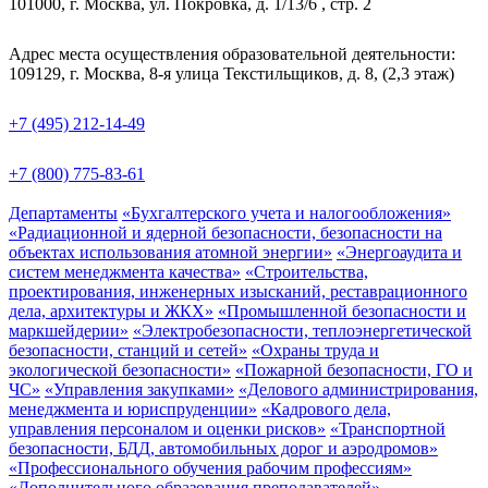
101000, г. Москва, ул. Покровка, д. 1/13/6 , стр. 2
Адрес места осуществления образовательной деятельности:
109129, г. Москва, 8-я улица Текстильщиков, д. 8, (2,3 этаж)
+7 (495) 212-14-49
+7 (800) 775-83-61
Департаменты
«Бухгалтерского учета и налогообложения»
«Радиационной и ядерной безопасности, безопасности на
объектах использования атомной энергии»
«Энергоаудита и
систем менеджмента качества»
«Строительства,
проектирования, инженерных изысканий, реставрационного
дела, архитектуры и ЖКХ»
«Промышленной безопасности и
маркшейдерии»
«Электробезопасности, теплоэнергетической
безопасности, станций и сетей»
«Охраны труда и
экологической безопасности»
«Пожарной безопасности, ГО и
ЧС»
«Управления закупками»
«Делового администрирования,
менеджмента и юриспруденции»
«Кадрового дела,
управления персоналом и оценки рисков»
«Транспортной
безопасности, БДД, автомобильных дорог и аэродромов»
«Профессионального обучения рабочим профессиям»
«Дополнительного образования преподавателей»