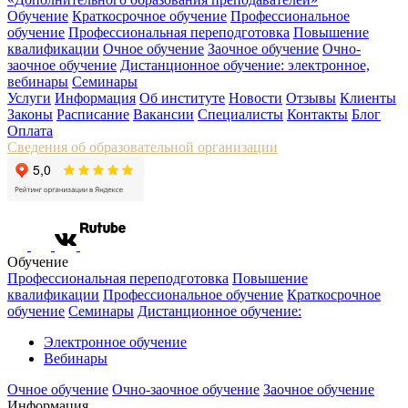
Обучение
Краткосрочное обучение
Профессиональное
обучение
Профессиональная переподготовка
Повышение
квалификации
Очное обучение
Заочное обучение
Очно-
заочное обучение
Дистанционное обучение: электронное,
вебинары
Семинары
Услуги
Информация
Об институте
Новости
Отзывы
Клиенты
Законы
Расписание
Вакансии
Специалисты
Контакты
Блог
Оплата
Сведения об образовательной организации
Обучение
Профессиональная переподготовка
Повышение
квалификации
Профессиональное обучение
Краткосрочное
обучение
Семинары
Дистанционное обучение:
Электронное обучение
Вебинары
Очное обучение
Очно-заочное обучение
Заочное обучение
Информация