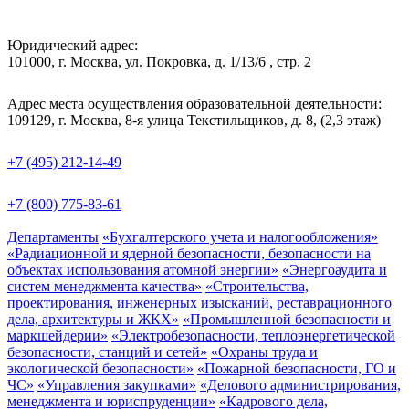
Юридический адрес:
101000, г. Москва, ул. Покровка, д. 1/13/6 , стр. 2
Адрес места осуществления образовательной деятельности:
109129, г. Москва, 8-я улица Текстильщиков, д. 8, (2,3 этаж)
+7 (495) 212-14-49
+7 (800) 775-83-61
Департаменты
«Бухгалтерского учета и налогообложения»
«Радиационной и ядерной безопасности, безопасности на
объектах использования атомной энергии»
«Энергоаудита и
систем менеджмента качества»
«Строительства,
проектирования, инженерных изысканий, реставрационного
дела, архитектуры и ЖКХ»
«Промышленной безопасности и
маркшейдерии»
«Электробезопасности, теплоэнергетической
безопасности, станций и сетей»
«Охраны труда и
экологической безопасности»
«Пожарной безопасности, ГО и
ЧС»
«Управления закупками»
«Делового администрирования,
менеджмента и юриспруденции»
«Кадрового дела,