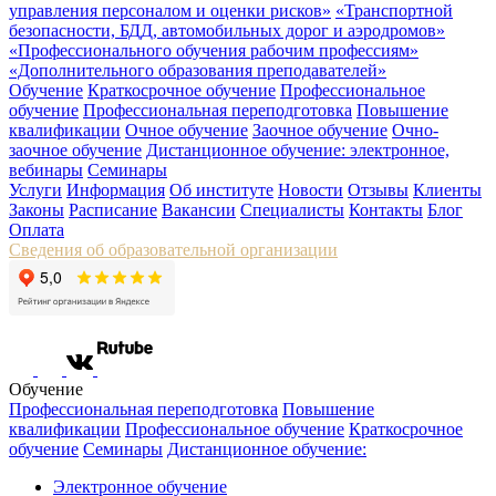
управления персоналом и оценки рисков»
«Транспортной
безопасности, БДД, автомобильных дорог и аэродромов»
«Профессионального обучения рабочим профессиям»
«Дополнительного образования преподавателей»
Обучение
Краткосрочное обучение
Профессиональное
обучение
Профессиональная переподготовка
Повышение
квалификации
Очное обучение
Заочное обучение
Очно-
заочное обучение
Дистанционное обучение: электронное,
вебинары
Семинары
Услуги
Информация
Об институте
Новости
Отзывы
Клиенты
Законы
Расписание
Вакансии
Специалисты
Контакты
Блог
Оплата
Сведения об образовательной организации
Обучение
Профессиональная переподготовка
Повышение
квалификации
Профессиональное обучение
Краткосрочное
обучение
Семинары
Дистанционное обучение:
Электронное обучение