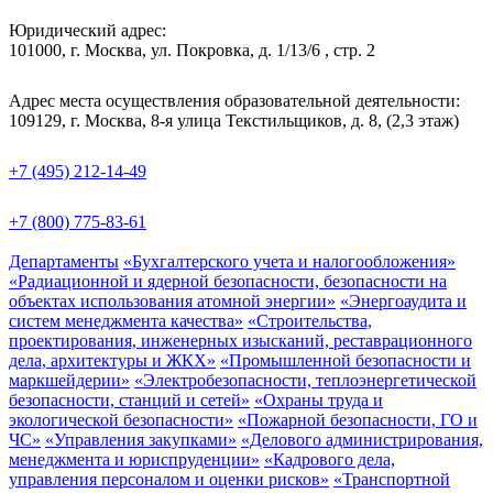
Юридический адрес:
101000, г. Москва, ул. Покровка, д. 1/13/6 , стр. 2
Адрес места осуществления образовательной деятельности:
109129, г. Москва, 8-я улица Текстильщиков, д. 8, (2,3 этаж)
+7 (495) 212-14-49
+7 (800) 775-83-61
Департаменты
«Бухгалтерского учета и налогообложения»
«Радиационной и ядерной безопасности, безопасности на
объектах использования атомной энергии»
«Энергоаудита и
систем менеджмента качества»
«Строительства,
проектирования, инженерных изысканий, реставрационного
дела, архитектуры и ЖКХ»
«Промышленной безопасности и
маркшейдерии»
«Электробезопасности, теплоэнергетической
безопасности, станций и сетей»
«Охраны труда и
экологической безопасности»
«Пожарной безопасности, ГО и
ЧС»
«Управления закупками»
«Делового администрирования,
менеджмента и юриспруденции»
«Кадрового дела,
управления персоналом и оценки рисков»
«Транспортной