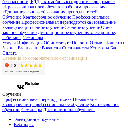
безопасности, БДД, автомобильных дорог и аэродромов»
«Профессионального обучения рабочим профессиям»
«Дополнительного образования преподавателей»
Обучение
Краткосрочное обучение
Профессиональное
обучение
Профессиональная переподготовка
Повышение
квалификации
Очное обучение
Заочное обучение
Очно-
заочное обучение
Дистанционное обучение: электронное,
вебинары
Семинары
Услуги
Информация
Об институте
Новости
Отзывы
Клиенты
Законы
Расписание
Вакансии
Специалисты
Контакты
Блог
Оплата
Сведения об образовательной организации
Обучение
Профессиональная переподготовка
Повышение
квалификации
Профессиональное обучение
Краткосрочное
обучение
Семинары
Дистанционное обучение:
Электронное обучение
Вебинары