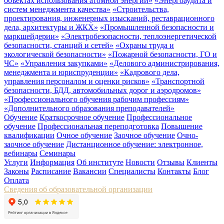
объектах использования атомной энергии»
«Энергоаудита и
систем менеджмента качества»
«Строительства,
проектирования, инженерных изысканий, реставрационного
дела, архитектуры и ЖКХ»
«Промышленной безопасности и
маркшейдерии»
«Электробезопасности, теплоэнергетической
безопасности, станций и сетей»
«Охраны труда и
экологической безопасности»
«Пожарной безопасности, ГО и
ЧС»
«Управления закупками»
«Делового администрирования,
менеджмента и юриспруденции»
«Кадрового дела,
управления персоналом и оценки рисков»
«Транспортной
безопасности, БДД, автомобильных дорог и аэродромов»
«Профессионального обучения рабочим профессиям»
«Дополнительного образования преподавателей»
Обучение
Краткосрочное обучение
Профессиональное
обучение
Профессиональная переподготовка
Повышение
квалификации
Очное обучение
Заочное обучение
Очно-
заочное обучение
Дистанционное обучение: электронное,
вебинары
Семинары
Услуги
Информация
Об институте
Новости
Отзывы
Клиенты
Законы
Расписание
Вакансии
Специалисты
Контакты
Блог
Оплата
Сведения об образовательной организации