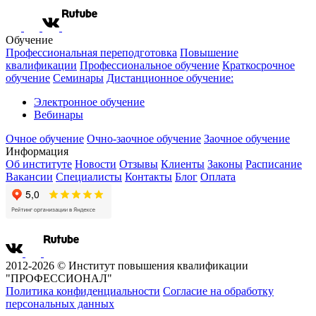
Обучение
Профессиональная переподготовка
Повышение
квалификации
Профессиональное обучение
Краткосрочное
обучение
Семинары
Дистанционное обучение:
Электронное обучение
Вебинары
Очное обучение
Очно-заочное обучение
Заочное обучение
Информация
Об институте
Новости
Отзывы
Клиенты
Законы
Расписание
Вакансии
Специалисты
Контакты
Блог
Оплата
2012-2026 © Институт повышения квалификации
"ПРОФЕССИОНАЛ"
Политика конфиденциальности
Согласие на обработку
персональных данных