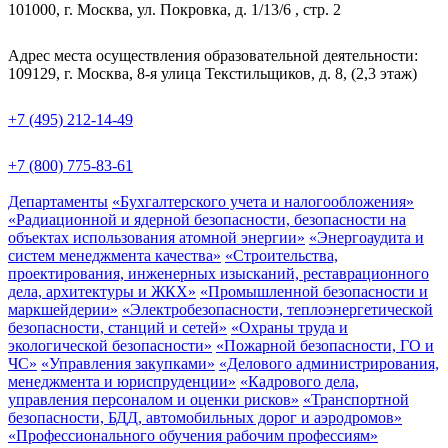
101000, г. Москва, ул. Покровка, д. 1/13/6 , стр. 2
Адрес места осуществления образовательной деятельности:
109129, г. Москва, 8-я улица Текстильщиков, д. 8, (2,3 этаж)
+7 (495) 212-14-49
+7 (800) 775-83-61
Департаменты
«Бухгалтерского учета и налогообложения»
«Радиационной и ядерной безопасности, безопасности на
объектах использования атомной энергии»
«Энергоаудита и
систем менеджмента качества»
«Строительства,
проектирования, инженерных изысканий, реставрационного
дела, архитектуры и ЖКХ»
«Промышленной безопасности и
маркшейдерии»
«Электробезопасности, теплоэнергетической
безопасности, станций и сетей»
«Охраны труда и
экологической безопасности»
«Пожарной безопасности, ГО и
ЧС»
«Управления закупками»
«Делового администрирования,
менеджмента и юриспруденции»
«Кадрового дела,
управления персоналом и оценки рисков»
«Транспортной
безопасности, БДД, автомобильных дорог и аэродромов»
«Профессионального обучения рабочим профессиям»