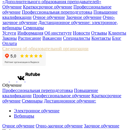
«Дополнительного образования преподавателей»
Обучение
Краткосрочное обучение
Профессиональное
обучение
Профессиональная переподготовка
Повышение
квалификации
Очное обучение
Заочное обучение
Очно-
заочное обучение
Дистанционное обучение: электронное,
вебинары
Семинары
Услуги
Информация
Об институте
Новости
Отзывы
Клиенты
Законы
Расписание
Вакансии
Специалисты
Контакты
Блог
Оплата
Сведения об образовательной организации
Обучение
Профессиональная переподготовка
Повышение
квалификации
Профессиональное обучение
Краткосрочное
обучение
Семинары
Дистанционное обучение:
Электронное обучение
Вебинары
Очное обучение
Очно-заочное обучение
Заочное обучение