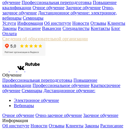
обучение
Профессиональная переподготовка
Повышение
квалификации
Очное обучение
Заочное обучение
Очно-
заочное обучение
Дистанционное обучение: электронное,
вебинары
Семинары
Услуги
Информация
Об институте
Новости
Отзывы
Клиенты
Законы
Расписание
Вакансии
Специалисты
Контакты
Блог
Оплата
Сведения об образовательной организации
Обучение
Профессиональная переподготовка
Повышение
квалификации
Профессиональное обучение
Краткосрочное
обучение
Семинары
Дистанционное обучение:
Электронное обучение
Вебинары
Очное обучение
Очно-заочное обучение
Заочное обучение
Информация
Об институте
Новости
Отзывы
Клиенты
Законы
Расписание