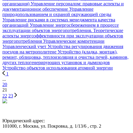
организация)
Управление персоналом: правовые аспекты и
документационное обеспечение
Управление
природопользованием и охраной окружающей среды
Управление рисками в системах менеджмента качества
организаций
Управление энергосбережением в процессе
эксплуатации объектов энергопотребления. Теоретические
аспекты энергоэффективности при эксплуатации объектов
энергопотребления
Управленческие компетенции
Управленческий учет
Устройства регулирования движения
поездов на метрополитене
Устройство (кладка, монтаж),
ремонт, облицовка, теплоизоляция и очистка печей, каминов,
других теплогенерирующих установок и дымоходов
Устройство объектов использования атомной энергии
1
...
20
21
22
23
Юридический адрес:
101000, г. Москва, ул. Покровка, д. 1/13/6 , стр. 2