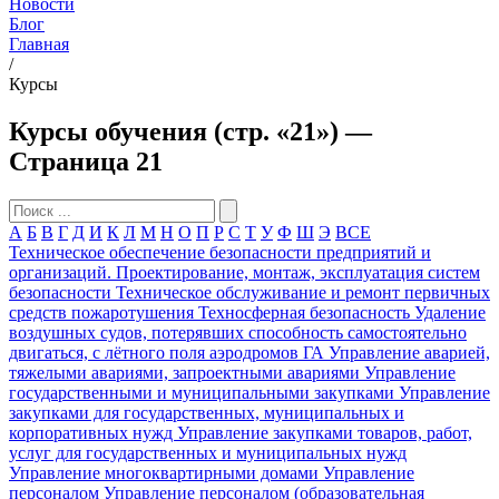
Новости
Блог
Главная
/
Курсы
Курсы обучения (стр. «21») —
Страница 21
А
Б
В
Г
Д
И
К
Л
М
Н
О
П
Р
С
Т
У
Ф
Ш
Э
ВСЕ
Техническое обеспечение безопасности предприятий и
организаций. Проектирование, монтаж, эксплуатация систем
безопасности
Техническое обслуживание и ремонт первичных
средств пожаротушения
Техносферная безопасность
Удаление
воздушных судов, потерявших способность самостоятельно
двигаться, с лётного поля аэродромов ГА
Управление аварией,
тяжелыми авариями, запроектными авариями
Управление
государственными и муниципальными закупками
Управление
закупками для государственных, муниципальных и
корпоративных нужд
Управление закупками товаров, работ,
услуг для государственных и муниципальных нужд
Управление многоквартирными домами
Управление
персоналом
Управление персоналом (образовательная