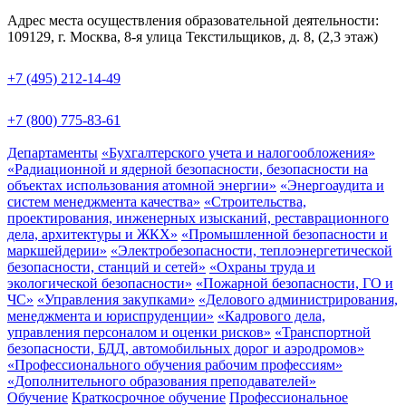
Адрес места осуществления образовательной деятельности:
109129, г. Москва, 8-я улица Текстильщиков, д. 8, (2,3 этаж)
+7 (495) 212-14-49
+7 (800) 775-83-61
Департаменты
«Бухгалтерского учета и налогообложения»
«Радиационной и ядерной безопасности, безопасности на
объектах использования атомной энергии»
«Энергоаудита и
систем менеджмента качества»
«Строительства,
проектирования, инженерных изысканий, реставрационного
дела, архитектуры и ЖКХ»
«Промышленной безопасности и
маркшейдерии»
«Электробезопасности, теплоэнергетической
безопасности, станций и сетей»
«Охраны труда и
экологической безопасности»
«Пожарной безопасности, ГО и
ЧС»
«Управления закупками»
«Делового администрирования,
менеджмента и юриспруденции»
«Кадрового дела,
управления персоналом и оценки рисков»
«Транспортной
безопасности, БДД, автомобильных дорог и аэродромов»
«Профессионального обучения рабочим профессиям»
«Дополнительного образования преподавателей»
Обучение
Краткосрочное обучение
Профессиональное