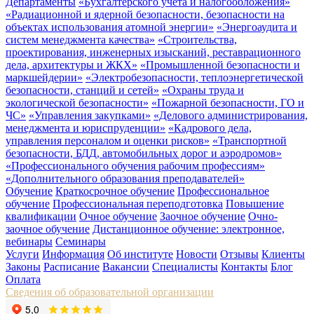
Департаменты
«Бухгалтерского учета и налогообложения»
«Радиационной и ядерной безопасности, безопасности на
объектах использования атомной энергии»
«Энергоаудита и
систем менеджмента качества»
«Строительства,
проектирования, инженерных изысканий, реставрационного
дела, архитектуры и ЖКХ»
«Промышленной безопасности и
маркшейдерии»
«Электробезопасности, теплоэнергетической
безопасности, станций и сетей»
«Охраны труда и
экологической безопасности»
«Пожарной безопасности, ГО и
ЧС»
«Управления закупками»
«Делового администрирования,
менеджмента и юриспруденции»
«Кадрового дела,
управления персоналом и оценки рисков»
«Транспортной
безопасности, БДД, автомобильных дорог и аэродромов»
«Профессионального обучения рабочим профессиям»
«Дополнительного образования преподавателей»
Обучение
Краткосрочное обучение
Профессиональное
обучение
Профессиональная переподготовка
Повышение
квалификации
Очное обучение
Заочное обучение
Очно-
заочное обучение
Дистанционное обучение: электронное,
вебинары
Семинары
Услуги
Информация
Об институте
Новости
Отзывы
Клиенты
Законы
Расписание
Вакансии
Специалисты
Контакты
Блог
Оплата
Сведения об образовательной организации