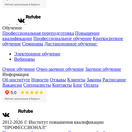
Обучение
Профессиональная переподготовка
Повышение
квалификации
Профессиональное обучение
Краткосрочное
обучение
Семинары
Дистанционное обучение:
Электронное обучение
Вебинары
Очное обучение
Очно-заочное обучение
Заочное обучение
Информация
Об институте
Новости
Отзывы
Клиенты
Законы
Расписание
Вакансии
Специалисты
Контакты
Блог
Оплата
2012-2026 © Институт повышения квалификации
"ПРОФЕССИОНАЛ"